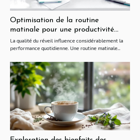
Optimisation de la routine
matinale pour une productivité
maximale - Clés pour démarrer sa
La qualité du réveil influence considérablement la
journée avec énergie
performance quotidienne. Une routine matinale...