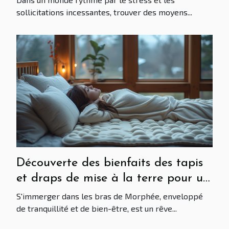
sollicitations incessantes, trouver des moyens...
Découverte des bienfaits des tapis
et draps de mise à la terre pour un
meilleur sommeil et une réduction
S'immerger dans les bras de Morphée, enveloppé
du stress
de tranquillité et de bien-être, est un rêve...