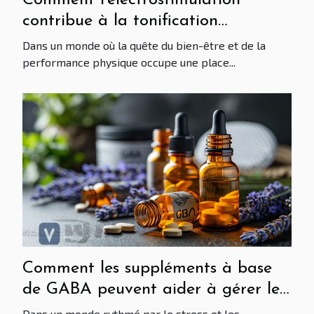
contribue à la tonification
musculaire
Dans un monde où la quête du bien-être et de la
performance physique occupe une place...
Comment les suppléments à base
de GABA peuvent aider à gérer le
stress et améliorer le sommeil
Dans un monde rythmé par le stress et les