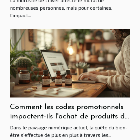
La morosité de l'hiver affecte le moral de
nombreuses personnes, mais pour certaines,
l'impact...
Comment les codes promotionnels
impactent-ils l'achat de produits de
bien-être en ligne ?
Dans le paysage numérique actuel, la quête du bien-
être s'effectue de plus en plus à travers les...