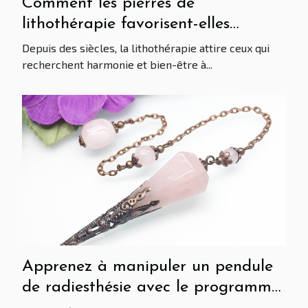
Comment les pierres de
lithothérapie favorisent-elles
l'équilibre émotionnel ?
Depuis des siècles, la lithothérapie attire ceux qui
recherchent harmonie et bien-être à...
Apprenez à manipuler un pendule
de radiesthésie avec le programme
en ligne de Formation Détente