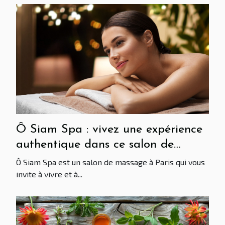
Ô Siam Spa : vivez une expérience
authentique dans ce salon de
massage à Paris
Ô Siam Spa est un salon de massage à Paris qui vous
invite à vivre et à...