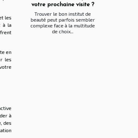
votre prochaine visite ?
Trouver le bon institut de
et les
beauté peut parfois sembler
 à la
complexe face à la multitude
de choix...
ffrent
ste en
r les
 votre
active
ider à
e, des
ation