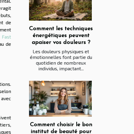
ental.
ragit
ébuts,
nt de
Comment les techniques
ement
énergétiques peuvent
 Fast
apaiser vos douleurs ?
eau de
Les douleurs physiques et
émotionnelles font partie du
quotidien de nombreux
individus, impactant...
ions.
 selon
 avec
ivent
iers,
Comment choisir le bon
institut de beauté pour
isques