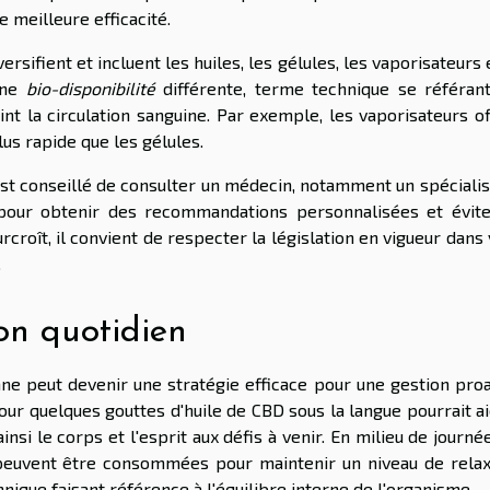
 meilleure efficacité.
ersifient et incluent les huiles, les gélules, les vaporisateurs 
une
bio-disponibilité
différente, terme technique se référant
int la circulation sanguine. Par exemple, les vaporisateurs o
lus rapide que les gélules.
 est conseillé de consulter un médecin, notamment un spéciali
pour obtenir des recommandations personnalisées et évite
croît, il convient de respecter la législation en vigueur dans
.
on quotidien
nne peut devenir une stratégie efficace pour une gestion pro
 pour quelques gouttes d'huile de CBD sous la langue pourrait a
nsi le corps et l'esprit aux défis à venir. En milieu de journé
uvent être consommées pour maintenir un niveau de relax
nique faisant référence à l'équilibre interne de l'organisme.