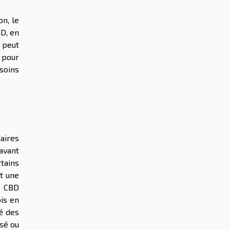
on, le
D, en
 peut
, pour
soins
daires
avant
tains
st une
le CBD
ois en
é des
isé ou