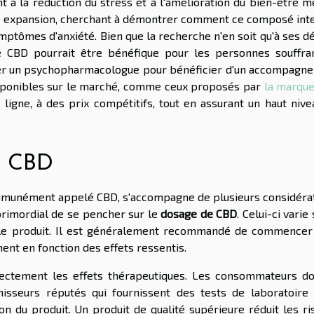
nt à la réduction du stress et à l'amélioration du bien-être m
ne expansion, cherchant à démontrer comment ce composé inte
ptômes d'anxiété. Bien que la recherche n'en soit qu'à ses d
le CBD pourrait être bénéfique pour les personnes souffra
ulter un psychopharmacologue pour bénéficier d'un accompagn
disponibles sur le marché, comme ceux proposés par
la marque
en ligne, à des prix compétitifs, tout en assurant un haut niv
le CBD
communément appelé CBD, s'accompagne de plusieurs considérat
 primordial de se pencher sur le
dosage de CBD
. Celui-ci varie
ec le produit. Il est généralement recommandé de commencer
ent en fonction des effets ressentis.
irectement les effets thérapeutiques. Les consommateurs do
sseurs réputés qui fournissent des tests de laboratoire t
ion du produit. Un produit de qualité supérieure réduit les r