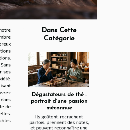
notre
Dans Cette
ombre
Catégorie
breux
utions
tions,
 Sans
r ses
xiété.
lisant
uvrez
Dégustateurs de thé :
 dans
portrait d’une passion
te de
méconnue
lles.
Ils goûtent, recrachent
tables
parfois, prennent des notes,
et peuvent reconnaître une