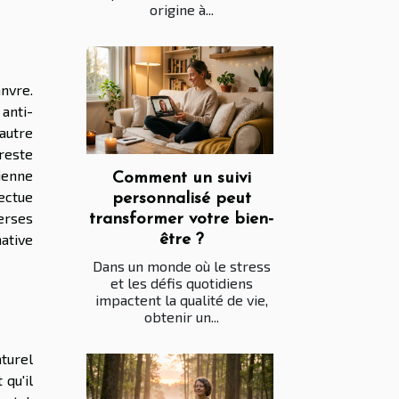
origine à...
anvre.
 anti-
autre
reste
tienne
Comment un suivi
ectue
personnalisé peut
erses
transformer votre bien-
native
être ?
Dans un monde où le stress
et les défis quotidiens
impactent la qualité de vie,
obtenir un...
turel
qu'il